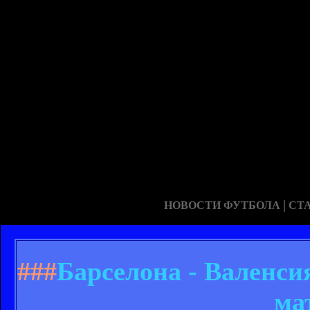
|
НОВОСТИ ФУТБОЛА
СТ
###
Барселона - Валенси
ма