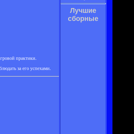
Лучшие
сборные
игровой практики.
блюдать за его успехами.