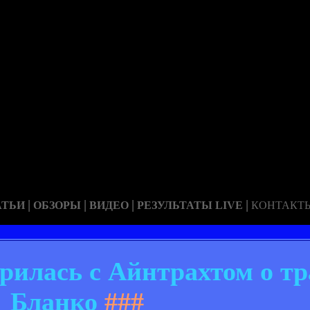
|
|
|
|
АТЬИ
ОБЗОРЫ
ВИДЕО
РЕЗУЛЬТАТЫ LIVE
КОНТАКТ
рилась с Айнтрахтом о т
Бланко
###