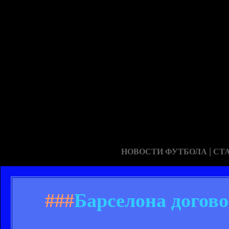
|
НОВОСТИ ФУТБОЛА
СТ
###
Барселона догово