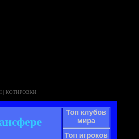
|
Ы
КОТИРОВКИ
Топ клубов
рансфере
мира
Топ игроков