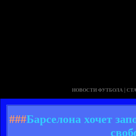
|
НОВОСТИ ФУТБОЛА
СТ
###
Барселона хочет зап
своб