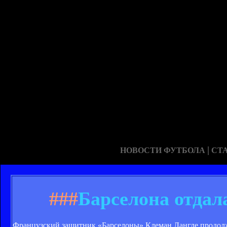
|
НОВОСТИ ФУТБОЛА
СТ
###
Барселона отдал
Французский защитник «Барселоны» Клеман Лангле продолж