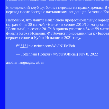
В лондонский клуб футболист перешел на правах аренды. В с
переход после беседы с наставником лондонцев Антонио Кон
Напомним, что Лангле начал свою профессиональную карьеру
сыграл 34 из 38 матчей «Нанси» в сезоне 2015/16, когда он
"Севильей", в сезоне 2017/18 приняв участие в 54 из 59 ма
финала Кубка Испании. Футболист присоединился к «Барсело
первом сезоне и Кубок Испании в 2021 году.
👋🇫🇷 pic.twitter.com/Wu8NHMI8rb
— Tottenham Hotspur (@SpursOfficial) July 8, 2022
another languages:
uk
en