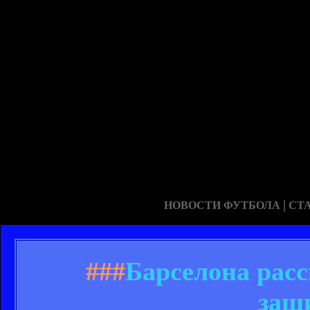
|
НОВОСТИ ФУТБОЛА
СТ
###
Барселона рас
защ